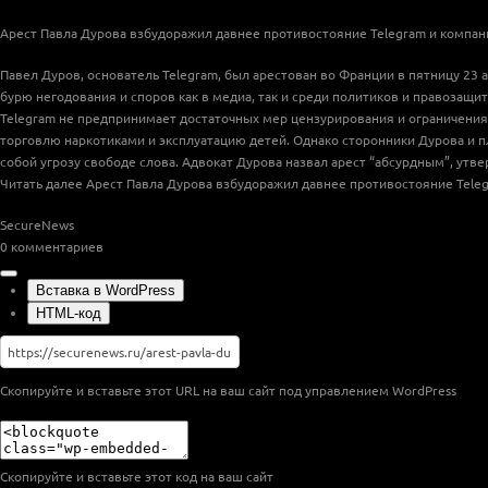
Арест Павла Дурова взбудоражил давнее противостояние Telegram и компан
Павел Дуров, основатель Telegram, был арестован во Франции в пятницу 23 
бурю негодования и споров как в медиа, так и среди политиков и правозащи
Telegram не предпринимает достаточных мер цензурирования и ограничени
торговлю наркотиками и эксплуатацию детей. Однако сторонники Дурова и
собой угрозу свободе слова. Адвокат Дурова назвал арест “абсурдным”, ут
Читать далее
Арест Павла Дурова взбудоражил давнее противостояние Tele
SecureNews
0
комментариев
Вставка в WordPress
HTML-код
Скопируйте и вставьте этот URL на ваш сайт под управлением WordPress
Скопируйте и вставьте этот код на ваш сайт