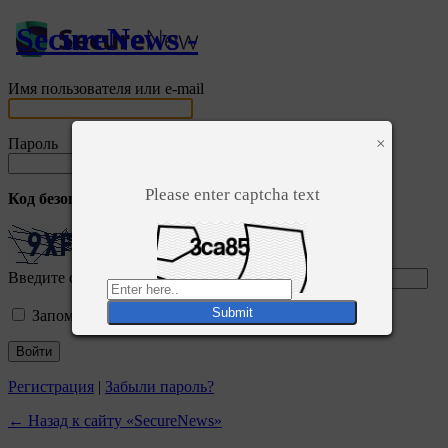
SecureNews -
Имя пользователя или e-mail
×
Пароль
Please enter captcha text
Код безопасности
*
Введите символы отображаемые выше:
Запомнить меня
Регистрация
|
Забыли пароль?
← Назад к сайту «SecureNews»