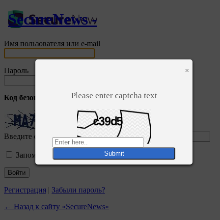
SecureNews -
Имя пользователя или e-mail
×
Пароль
Please enter captcha text
Код безопасности
*
Введите символы отображаемые выше:
Запомнить меня
Регистрация
|
Забыли пароль?
← Назад к сайту «SecureNews»