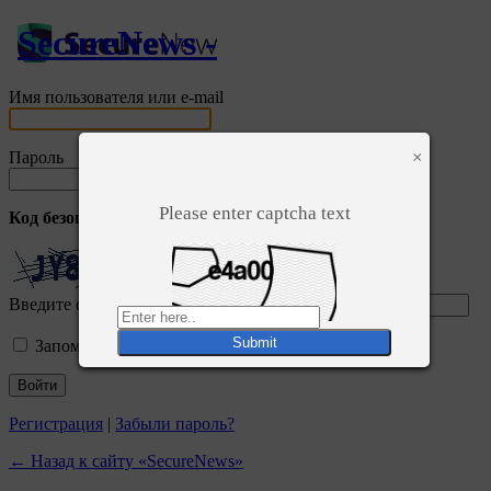
SecureNews -
Имя пользователя или e-mail
×
Пароль
Please enter captcha text
Код безопасности
*
Введите символы отображаемые выше:
Запомнить меня
Регистрация
|
Забыли пароль?
← Назад к сайту «SecureNews»