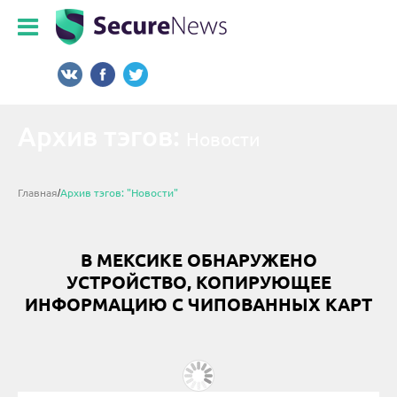
Архив тэгов:
Новости
Главная
Архив тэгов: "Новости"
ГЛАВНАЯ
КОНТАКТЫ
В МЕКСИКЕ ОБНАРУЖЕНО
О НАС
УСТРОЙСТВО, КОПИРУЮЩЕЕ
СТАТЬ ПАРТНЕРОМ
ИНФОРМАЦИЮ С ЧИПОВАННЫХ КАРТ
НОВОСТИ
ПОЛИТИКА КОНФИДЕНЦИАЛЬНОСТИ
АНАЛИТИКА