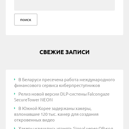
СВЕЖИЕ ЗАПИСИ
В Беларуси пресечена работа международного
финансового сервиса киберпреступников
Релиз новой версии DLP-системы Falcongaze
SecureTower NEON
В Южной Корее задержаны хакеры,
взломавшие 120 тыс. камер для создания
откровенных видео
Хакеры научились угонять Signal через QR-код