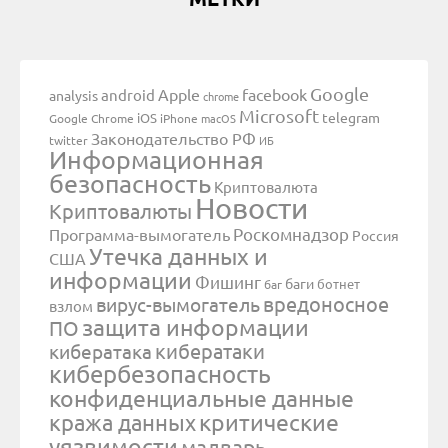
Google
Apple
facebook
android
analysis
chrome
Microsoft
telegram
iOS
Google Chrome
iPhone
macOS
Законодательство РФ
twitter
ИБ
Информационная
безопасность
Криптовалюта
Новости
Криптовалюты
Роскомнадзор
Программа-вымогатель
Россия
Утечка данных и
США
информации
Фишинг
баги
ботнет
баг
вредоносное
вирус-вымогатель
взлом
защита информации
ПО
кибератаки
кибератака
кибербезопасность
конфиденциальные данные
критические
кража данных
уязвимости
малварь