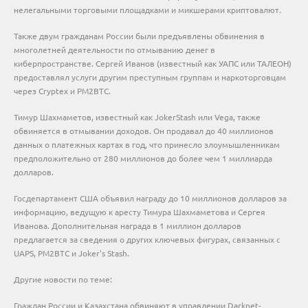
нелегальными торговыми площадками и микшерами криптовалют.
Также двум гражданам России были предъявлены обвинения в
многолетней деятельности по отмыванию денег в
киберпространстве. Сергей Иванов (известный как УАПС или ТАЛЕОН)
предоставлял услуги другим преступным группам и наркоторговцам
через Cryptex и PM2BTC.
Тимур Шахмаметов, известный как JokerStash или Vega, также
обвиняется в отмывании доходов. Он продавал до 40 миллионов
данных о платежных картах в год, что принесло злоумышленникам
предположительно от 280 миллионов до более чем 1 миллиарда
долларов.
Госдепартамент США объявил награду до 10 миллионов долларов за
информацию, ведущую к аресту Тимура Шахмаметова и Сергея
Иванова. Дополнительная награда в 1 миллион долларов
предлагается за сведения о других ключевых фигурах, связанных с
UAPS, PM2BTC и Joker's Stash.
Другие новости по теме:
Граждан России и Казахстана обвиняют в управлении Darknet-