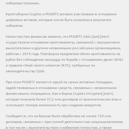
киберпреступникам.
Криптобиржи Cryptex и PM2BTC активно участвовали в отмывании
цифровых активов, которые могли быть получены в результате
кибератак.
Министерство финансов заявило, что PM2BTC («btc2pm[.]me»)
осуществляла отмывание криптовалюты, связанной с программами-
вымогателями и другими незаконными российскими организациями,
работая с 2014 года. Платформа предлагала обмен криптовалюты на
рубли без соблюдения процедур по борьбе с отмыванием денег (AML)
и правила «Знай своего клиента» (KYC), требуемых по
законодательству США.
При этом PM2BTC является одной из самых активных площадок,
задействованных в отмывании средств, связанных с незаконными
финансовыми операциями. Как и биржа Cryptex («Cryptex[.]net»),
которая получила более 51,2 млн долларов от вымогательских атак и
использует полную анонимность при создании аккаунтов.
Сообщается, что на биржах было обработано не менее 720 млн
долларов, связанных с преступной деятельностью злоумышленников,
в том числе с вымогательством и киберпреступностью, а также