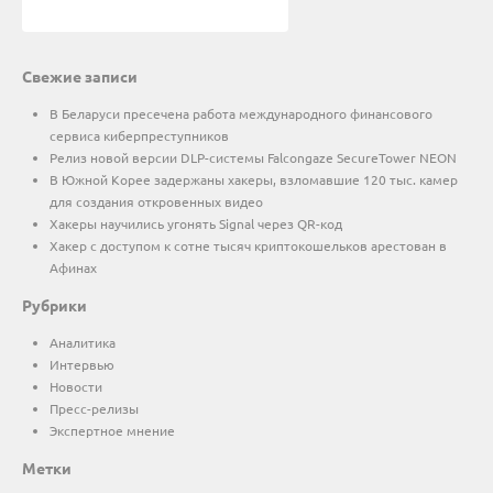
Свежие записи
В Беларуси пресечена работа международного финансового
сервиса киберпреступников
Релиз новой версии DLP-системы Falcongaze SecureTower NEON
В Южной Корее задержаны хакеры, взломавшие 120 тыс. камер
для создания откровенных видео
Хакеры научились угонять Signal через QR-код
Хакер с доступом к сотне тысяч криптокошельков арестован в
Афинах
Рубрики
Аналитика
Интервью
Новости
Пресс-релизы
Экспертное мнение
Метки