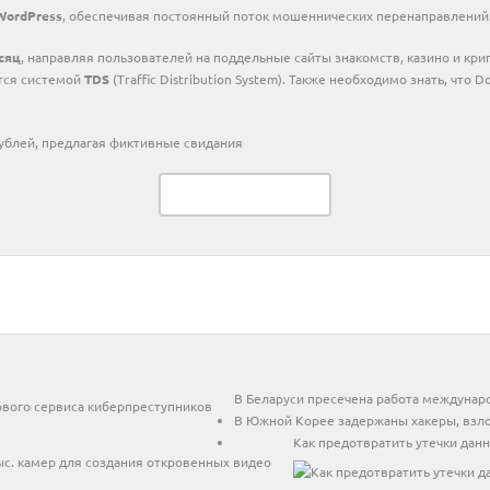
WordPress
, обеспечивая постоянный поток мошеннических перенаправлений
сяц
, направляя пользователей на поддельные сайты знакомств, казино и к
ется системой
TDS
(Traffic Distribution System). Также необходимо знать, что 
ублей, предлагая фиктивные свидания
Читать в Telegram
В Беларуси пресечена работа междунар
В Южной Корее задержаны хакеры, взло
Как предотвратить утечки дан