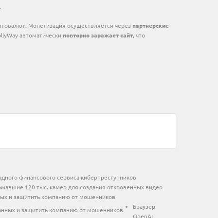
.
риптовалют. Монетизация осуществляется через
партнерские
DollyWay автоматически
повторно заражает сайт
, что
одного финансового сервиса киберпреступников
мавшие 120 тыс. камер для создания откровенных видео
ных и защитить компанию от мошенников
Браузер
OpenAI