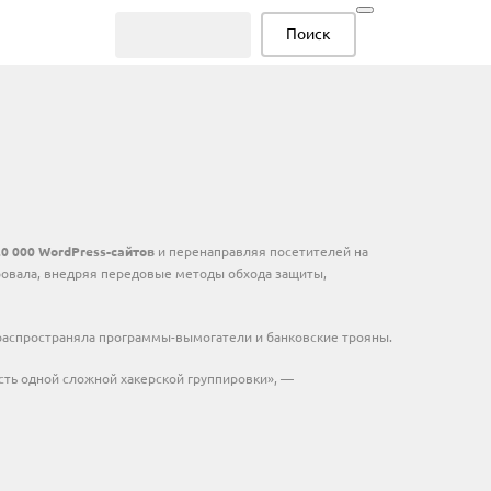
ИЕ
20 000 WordPress-сайтов
и перенаправляя посетителей на
овала, внедряя передовые методы обхода защиты,
 распространяла программы-вымогатели и банковские трояны.
сть одной сложной хакерской группировки», —