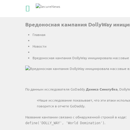
ГЛАВНАЯ
Вредоносная кампания DollyWay иници
КОНТАКТЫ
Главная
О НАС
Новости
СТАТЬ ПАРТНЕРОМ
Вредоносная кампания DollyWay инициировала массовые
НОВОСТИ
ПОЛИТИКА КОНФИДЕНЦИАЛЬНОС
По данным исследователя GoDaddy
Дениса Синегубко
, Dolly
«Наше исследование показывает, что эти атаки исполь
говорится в отчете GoDaddy.
Название кампании связано с обнаруженной строкой в коде:
.
define('DOLLY_WAY', 'World Domination')