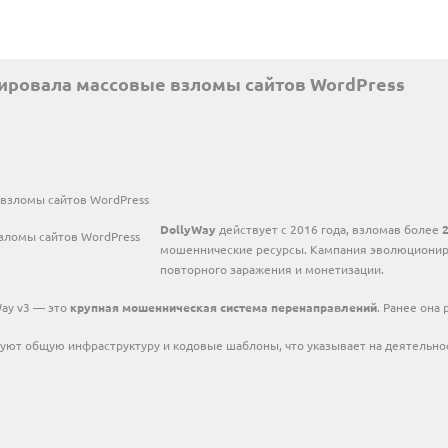
АНАЛИТИКА
ировала массовые взломы сайтов WordPress
ИНТЕРВЬЮ
НОВОСТИ
ПРЕСС-РЕЛИЗЫ
 взломы сайтов WordPress
ЭКСПЕРТНОЕ МНЕН
DollyWay
действует с 2016 года, взломав более
ТИ
мошеннические ресурсы. Кампания эволюционир
повторного заражения и монетизации.
Way v3 — это
крупная мошенническая система перенаправлений
. Ранее она
зуют общую инфраструктуру и кодовые шаблоны, что указывает на деятельно